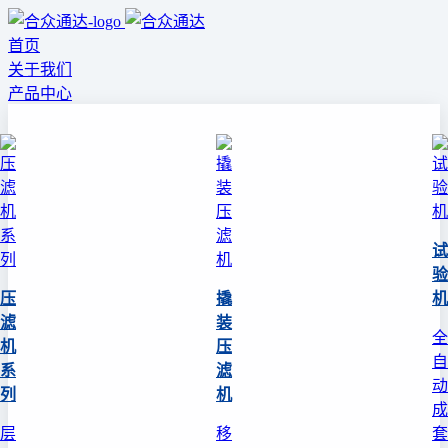
首页
关于我们
产品中心
试
验
压
撬
机
滤
装
全
机
压
自
系
滤
动
列
机
成
层
移
套