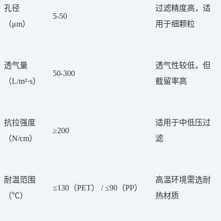
孔径
过滤精度高，适
5-50
（
μm）
用于细颗粒
透气量
透气性较低，但
50-300
（
L/m²·s）
截留率高
抗拉强度
适用于中低压过
≥200
（
N/cm）
滤
耐温范围
高温环境需选耐
≤130（PET） / ≤90（PP）
（
℃）
热材质