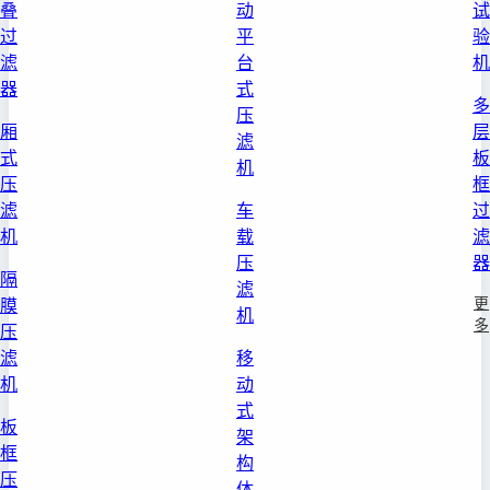
叠
动
试
过
平
验
滤
台
机
器
式
多
压
厢
层
滤
式
板
机
压
框
滤
车
过
机
载
滤
压
器
隔
滤
更
膜
机
多
压
滤
移
机
动
式
板
架
框
构
压
体