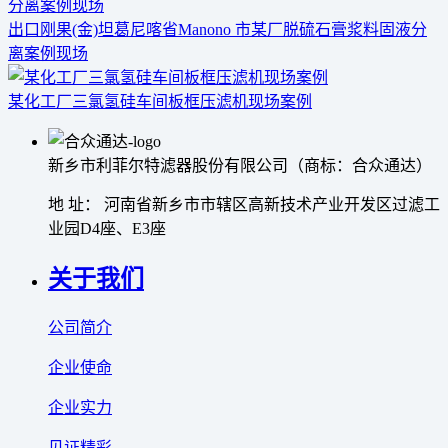
出口刚果(金)坦葛尼喀省Manono 市某厂脱硫石膏浆料固液分
离案例现场
某化工厂三氯氢硅车间板框压滤机现场案例
新乡市利菲尔特滤器股份有限公司（商标：合众通达）
地 址： 河南省新乡市市辖区高新技术产业开发区过滤工
业园D4座、E3座
关于我们
公司简介
企业使命
企业实力
见证精彩