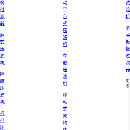
叠
动
试
过
平
验
滤
台
机
器
式
多
压
厢
层
滤
式
板
机
压
框
滤
车
过
机
载
滤
压
器
隔
滤
更
膜
机
多
压
滤
移
机
动
式
板
架
框
构
压
体