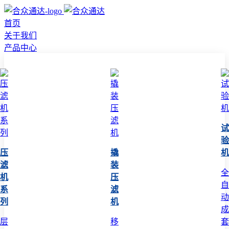
首页
关于我们
产品中心
试
验
压
撬
机
滤
装
全
机
压
自
系
滤
动
列
机
成
层
移
套