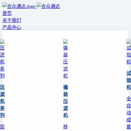
首页
关于我们
产品中心
试
验
压
撬
机
滤
装
全
机
压
自
系
滤
动
列
机
成
层
移
套