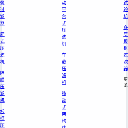
叠
动
试
过
平
验
滤
台
机
器
式
多
压
厢
层
滤
式
板
机
压
框
滤
车
过
机
载
滤
压
器
隔
滤
更
膜
机
多
压
滤
移
机
动
式
板
架
框
构
压
体