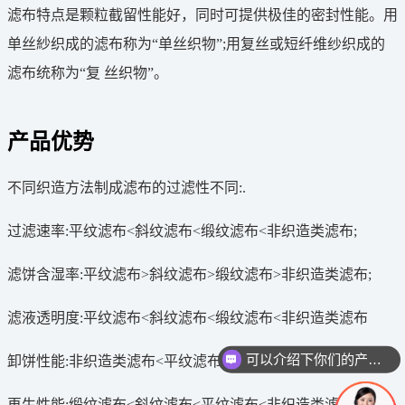
滤布特点是颗粒截留性能好，同时可提供极佳的密封性能。用
单丝紗织成的滤布称为“单丝织物”;用复丝或短纤维纱织成的
滤布统称为“复 丝织物”。
产品优势
不同织造方法制成滤布的过滤性不同:.
过滤速率:平纹滤布<斜纹滤布<缎纹滤布<非织造类滤布;
滤饼含湿率:平纹滤布>斜纹滤布>缎纹滤布>非织造类滤布;
滤液透明度:平纹滤布<斜纹滤布<缎纹滤布<非织造类滤布
可以介绍下你们的产品么
卸饼性能:非织造类滤布<平纹滤布<斜纹滤布<缎纹滤布;
你们是怎么收费的呢
再生性能:缎纹滤布<斜纹滤布<平纹滤布<非织造类滤布;