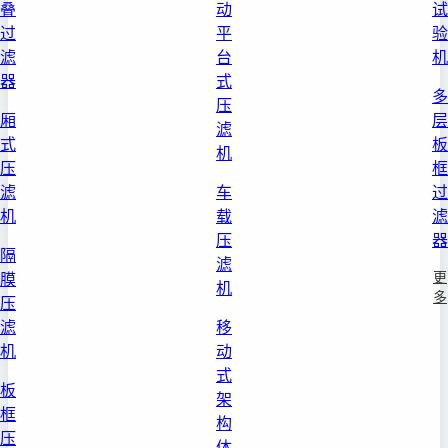
叠
动
试
过
平
验
滤
台
机
器
式
多
压
厢
层
滤
式
板
机
压
框
滤
车
过
机
载
滤
压
器
隔
滤
更
膜
机
多
压
滤
移
机
动
式
板
架
框
构
压
体