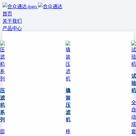
首页
关于我们
产品中心
试
验
压
撬
机
滤
装
全
机
压
自
系
滤
动
列
机
成
层
移
套