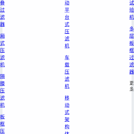
叠
动
试
过
平
验
滤
台
机
器
式
多
压
厢
层
滤
式
板
机
压
框
滤
车
过
机
载
滤
压
器
隔
滤
更
膜
机
多
压
滤
移
机
动
式
板
架
框
构
压
体