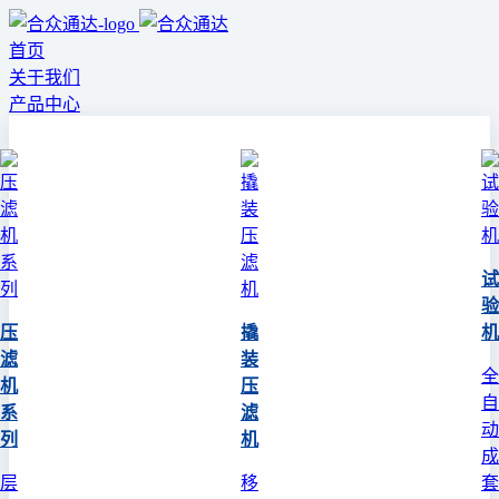
首页
关于我们
产品中心
试
验
压
撬
机
滤
装
全
机
压
自
系
滤
动
列
机
成
层
移
套