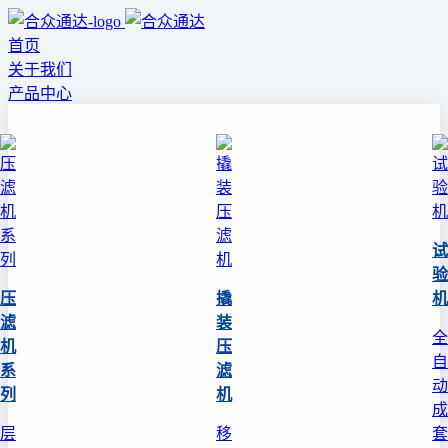
首页
关于我们
产品中心
试
验
压
撬
机
滤
装
全
机
压
自
系
滤
动
列
机
成
层
移
套