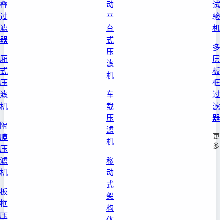
叠
动
试
过
平
验
滤
台
机
器
式
多
压
厢
层
滤
式
板
机
压
框
滤
车
过
机
载
滤
压
器
隔
滤
更
膜
机
多
压
滤
移
机
动
式
板
架
框
构
压
体