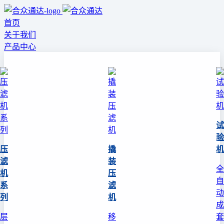
首页
关于我们
产品中心
试
验
压
撬
机
滤
装
全
机
压
自
系
滤
动
列
机
成
层
移
套