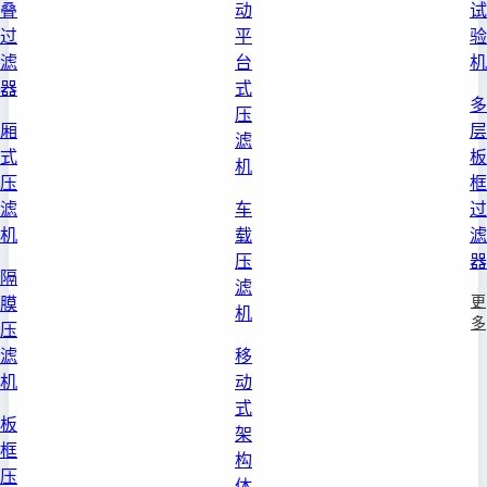
叠
动
试
过
平
验
滤
台
机
器
式
多
压
厢
层
滤
式
板
机
压
框
滤
车
过
机
载
滤
压
器
隔
滤
更
膜
机
多
压
滤
移
机
动
式
板
架
框
构
压
体