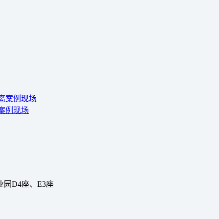
离案例现场
园D4座、E3座