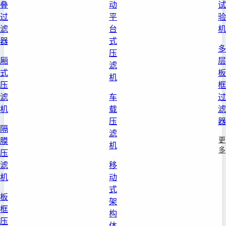
叠
动
试
过
平
验
滤
台
机
器
式
多
压
厢
层
滤
式
板
机
压
框
滤
车
过
机
载
滤
压
器
隔
滤
更
膜
机
多
压
滤
移
机
动
式
板
架
框
构
压
体