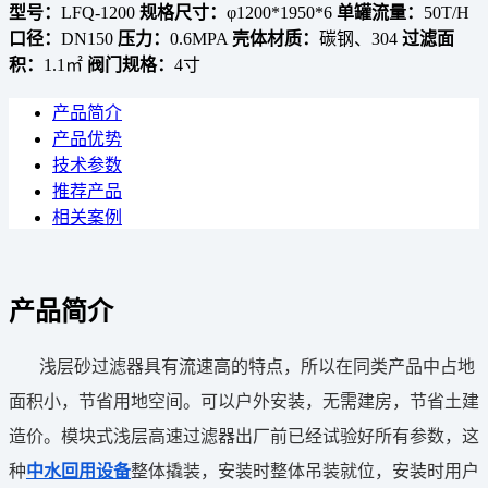
型号：
LFQ-1200
规格尺寸：
φ1200*1950*6
单罐流量：
50T/H
口径：
DN150
压力：
0.6MPA
壳体材质：
碳钢、304
过滤面
积：
1.1㎡
阀门规格：
4寸
产品简介
产品优势
技术参数
推荐产品
相关案例
产品简介
浅层砂过滤器具有流速高的特点，所以在同类产品中占地
面积小，节省用地空间。可以户外安装，无需建房，节省土建
造价。模块式浅层高速过滤器出厂前已经试验好所有参数，这
种
中水回用设备
整体撬装，安装时整体吊装就位，安装时用户