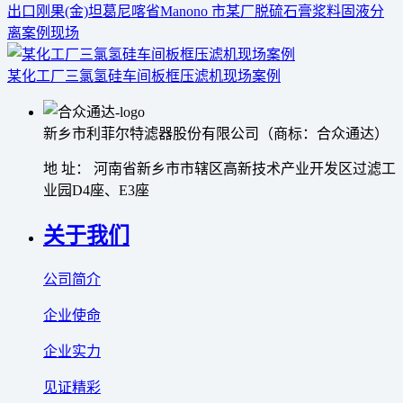
出口刚果(金)坦葛尼喀省Manono 市某厂脱硫石膏浆料固液分
离案例现场
某化工厂三氯氢硅车间板框压滤机现场案例
新乡市利菲尔特滤器股份有限公司（商标：合众通达）
地 址： 河南省新乡市市辖区高新技术产业开发区过滤工
业园D4座、E3座
关于我们
公司简介
企业使命
企业实力
见证精彩