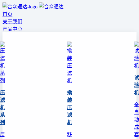
首页
关于我们
产品中心
试
验
压
撬
机
滤
装
全
机
压
自
系
滤
动
列
机
成
层
移
套