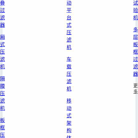
叠
动
试
过
平
验
滤
台
机
器
式
多
压
厢
层
滤
式
板
机
压
框
滤
车
过
机
载
滤
压
器
隔
滤
更
膜
机
多
压
滤
移
机
动
式
板
架
框
构
压
体