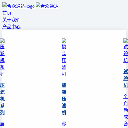
首页
关于我们
产品中心
试
验
压
撬
机
滤
装
全
机
压
自
系
滤
动
列
机
成
层
移
套