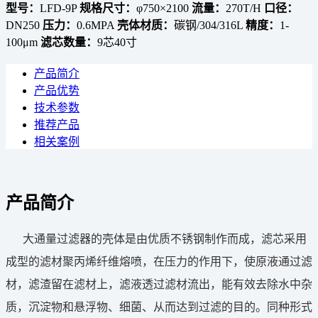
型号：
LFD-9P
规格尺寸：
φ750×2100
流量：
270T/H
口径：
DN250
压力：
0.6MPA
壳体材质：
碳钢/304/316L
精度：
1-
100μm
滤芯数量：
9芯40寸
产品简介
产品优势
技术参数
推荐产品
相关案例
产品简介
大通量过滤器的壳体是由优质不锈钢制作而成，滤芯采用
成型的滤材聚丙烯纤维熔喷，在压力的作用下，使原液通过滤
材，滤渣留在滤材上，滤液透过滤材流出，能有效去除水中杂
质，沉淀物和悬浮物、细菌、从而达到过滤的目的。同种形式