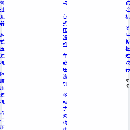
叠
动
试
过
平
验
滤
台
机
器
式
多
压
厢
层
滤
式
板
机
压
框
滤
车
过
机
载
滤
压
器
隔
滤
更
膜
机
多
压
滤
移
机
动
式
板
架
框
构
压
体