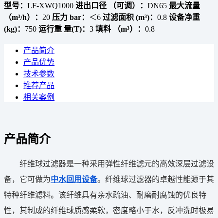
型号：
LF-XWQ1000
进出口径 （可调）：
DN65
最大流量
（m³/h）：
20
压力 bar：
＜6
过滤面积 (m³)：
0.8
设备净重
(kg)：
750
运行重 量(T)：
3
填料 （m³）：
0.8
产品简介
产品优势
技术参数
推荐产品
相关案例
产品简介
纤维球过滤器是一种采用弹性纤维滤元的高效深层过滤设
备，它可做为
中水回用设备
。纤维球过滤器的卓越性能源于其
特种纤维滤料。该纤维具有亲水疏油、耐磨耐腐蚀的优良特
性，其制成的纤维球质感柔软，密度略小于水，反冲洗时极易