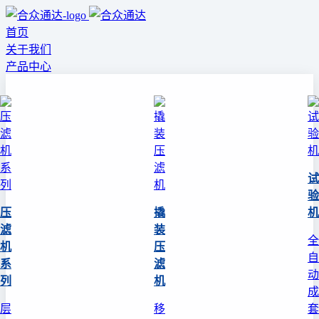
首页
关于我们
产品中心
试
验
压
撬
机
滤
装
全
机
压
自
系
滤
动
列
机
成
层
移
套