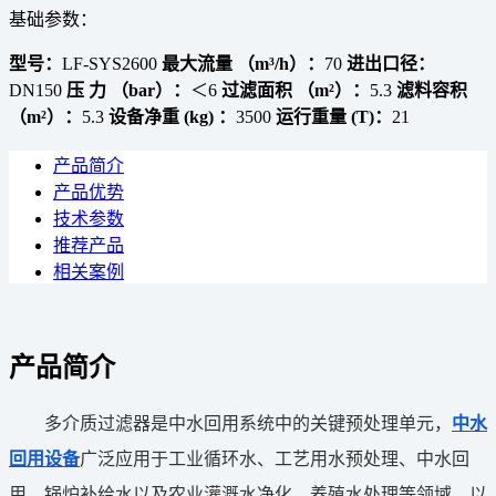
基础参数：
型号：
LF-SYS2600
最大流量 （m³/h）：
70
进出口径：
DN150
压 力 （bar）：
＜6
过滤面积 （m²）：
5.3
滤料容积
（m²）：
5.3
设备净重 (kg) ：
3500
运行重量 (T)：
21
产品简介
产品优势
技术参数
推荐产品
相关案例
产品简介
多介质过滤器是中水回用系统中的关键预处理单元，
中水
回用设备
广泛应用于工业循环水、工艺用水预处理、中水回
用、锅炉补给水以及农业灌溉水净化、养殖水处理等领域，以