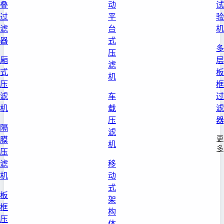
叠
动
试
过
平
验
滤
台
机
器
式
多
压
厢
层
滤
式
板
机
压
框
滤
车
过
机
载
滤
压
器
隔
滤
更
膜
机
多
压
滤
移
机
动
式
板
架
框
构
压
体