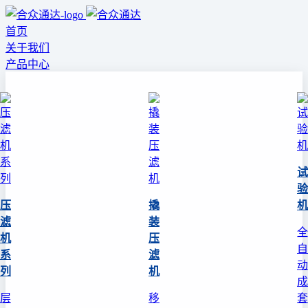
首页
关于我们
产品中心
试
验
压
撬
机
滤
装
全
机
压
自
系
滤
动
列
机
成
层
移
套