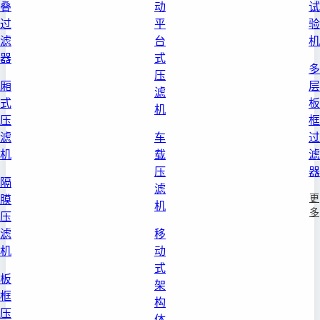
叠
动
试
过
平
验
滤
台
机
器
式
多
压
厢
层
滤
式
板
机
压
框
滤
车
过
机
载
滤
压
器
隔
滤
更
膜
机
多
压
滤
移
机
动
式
板
架
框
构
压
体