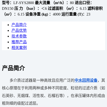
型号：
LF-SYS2800
最大流量 （m³/h）：
80
进出口径：
DN150
压 力 （bar）：
＜6
过滤面积 （m²）：
6.15
滤料容积
（m²）：
6.15
设备净重 (kg) ：
4000
运行重量 (T)：
23
产品简介
产品优势
技术参数
推荐产品
相关案例
产品简介
多介质过滤器是一种高效且应用广泛的
中水回用设备
，其
核心原理在于利用两种或多种不同密度、粒径的过滤介质（如
石英砂、无烟煤、活性炭、石榴石等），在承压罐体内形成由
粗到细的级配过滤层。