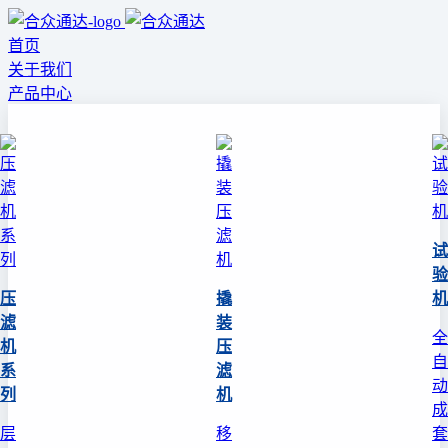
首页
关于我们
产品中心
试
验
压
撬
机
滤
装
全
机
压
自
系
滤
动
列
机
成
层
移
套