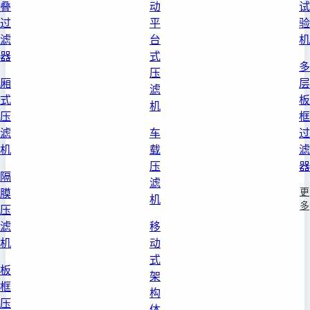
叠
动
试
过
平
验
滤
台
机
器
式
多
压
厢
层
滤
式
板
机
压
框
滤
车
过
机
载
滤
压
器
隔
滤
更
膜
机
多
压
滤
移
机
动
式
板
架
框
构
压
体