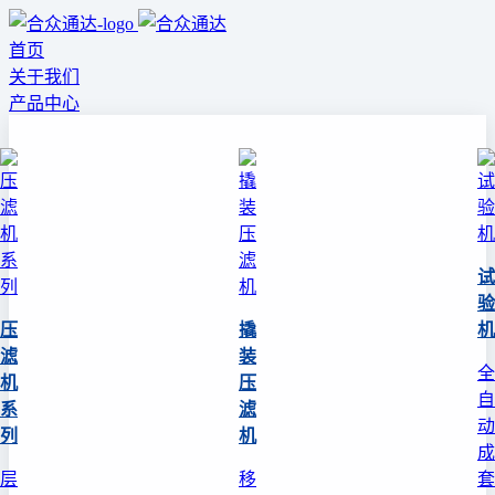
首页
关于我们
产品中心
试
验
压
撬
机
滤
装
全
机
压
自
系
滤
动
列
机
成
层
移
套