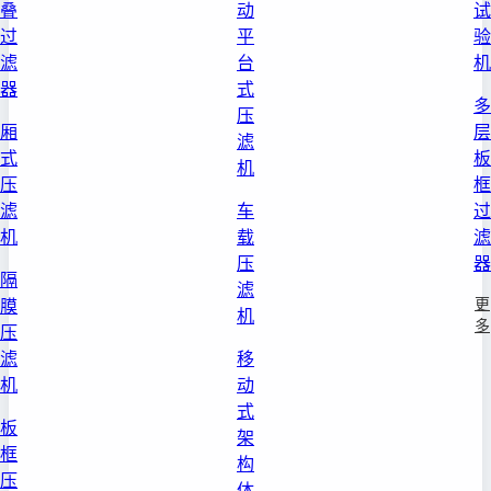
叠
动
试
过
平
验
滤
台
机
器
式
多
压
厢
层
滤
式
板
机
压
框
滤
车
过
机
载
滤
压
器
隔
滤
更
膜
机
多
压
滤
移
机
动
式
板
架
框
构
压
体