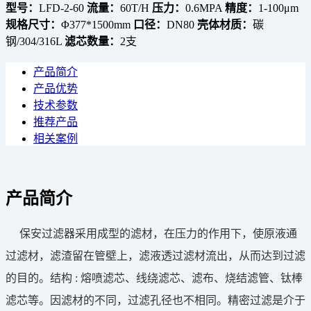
型号：
LFD-2-60
流量：
60T/H
压力：
0.6MPA
精度：
1-100μm
规格尺寸：
Φ377*1500mm
口径：
DN80
壳体材质：
碳
钢/304/316L
滤芯数量：
2支
产品简介
产品优势
技术参数
推荐产品
相关案例
产品简介
保安过滤器采用成型的滤材，在压力的作用下，使原液通
过滤材，滤渣留在管壁上，滤液透过滤材流出，从而达到过滤
的目的。结构 : 熔喷滤芯、线绕滤芯、滤布、烧结滤管、钛棒
滤芯等。因滤材的不同，过滤孔径也不相同。精密过滤是介于