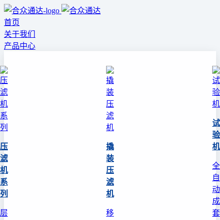
首页
关于我们
产品中心
试
验
压
撬
机
滤
装
全
机
压
自
系
滤
动
列
机
成
层
移
套