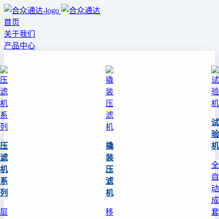
首页
关于我们
产品中心
试
验
压
撬
机
滤
装
全
机
压
自
系
滤
动
列
机
成
层
移
套