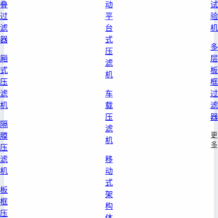
叠
动
试
过
平
验
滤
台
机
器
式
多
压
厢
层
滤
式
板
机
压
框
滤
车
过
机
载
滤
压
器
隔
滤
更
膜
机
多
压
滤
移
机
动
式
板
架
框
构
压
体