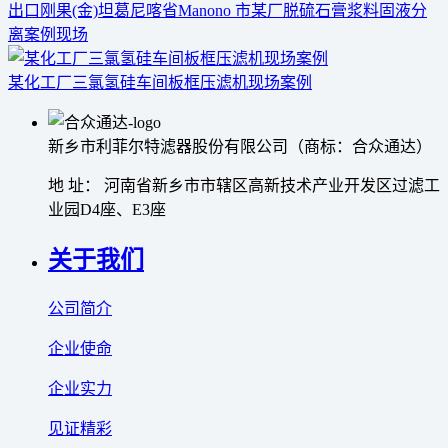
出口刚果(金)坦葛尼喀省Manono 市某厂脱硫石膏浆料固液分
离案例现场
某化工厂三氯氢硅车间板框压滤机现场案例
新乡市利菲尔特滤器股份有限公司（商标：合众通达）
地 址： 河南省新乡市市辖区高新技术产业开发区过滤工
业园D4座、E3座
关于我们
公司简介
企业使命
企业实力
见证精彩