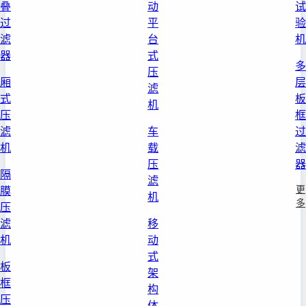
叠
动
试
过
平
验
滤
台
机
器
式
多
压
厢
层
滤
式
板
机
压
框
滤
车
过
机
载
滤
压
器
隔
滤
更
膜
机
多
压
滤
移
机
动
式
板
架
框
构
压
体