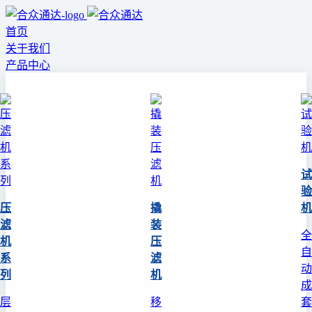
首页
关于我们
产品中心
试
验
压
撬
机
滤
装
全
机
压
自
系
滤
动
列
机
成
层
移
套