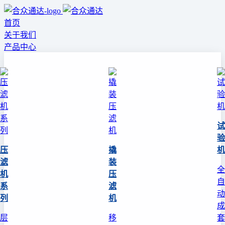
首页
关于我们
产品中心
试
验
压
撬
机
滤
装
全
机
压
自
系
滤
动
列
机
成
层
移
套