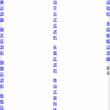
叠
动
试
过
平
验
滤
台
机
器
式
多
压
厢
层
滤
式
板
机
压
框
滤
车
过
机
载
滤
压
器
隔
滤
更
膜
机
多
压
滤
移
机
动
式
板
架
框
构
压
体