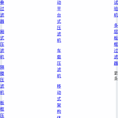
叠
动
试
过
平
验
滤
台
机
器
式
多
压
厢
层
滤
式
板
机
压
框
滤
车
过
机
载
滤
压
器
隔
滤
更
膜
机
多
压
滤
移
机
动
式
板
架
框
构
压
体