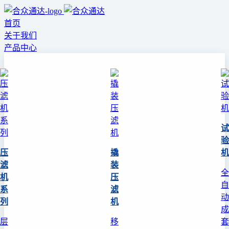
首页
关于我们
产品中心
试
验
压
撬
机
滤
装
全
机
压
自
系
滤
动
列
机
成
层
移
套