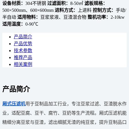
设备材质：
304不锈钢
过滤面积：
8-50㎡
滤板规格：
500×500mm、600×600mm
进料方式：
上进料
控制方式：
手动/
半自动
适用物料：
豆浆浆液、豆渣混合物
整机功率：
2-10kw
适用温度：
0-90℃
产品简介
产品优势
技术参数
推荐产品
相关案例
产品简介
厢式压滤机
用于豆制品加工行业，专注豆浆过滤、豆渣脱水作
业，适配豆腐、豆干、腐竹、豆奶等生产流程。厢式压滤机能
精细分离豆浆与豆渣，滤出细腻无渣的纯豆浆，提升豆制品口