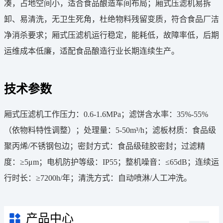
凑，占地空间小，适合食品酿造车间布局；厢式压滤机易拆
卸、易清洗，无卫生死角，杜绝物料残留变质，符合食品厂洁
净消杀要求；厢式压滤机运行稳定，能耗低，故障率低，后期
运维成本低廉，适配食品酿造行业长期连续生产。
技术参数
厢式压滤机工作压力：0.6-1.6MPa；滤饼含水率：35%-55%
（依物料特性调整）；处理量：5-50m³/h；滤板材质：食品级
聚丙烯/不锈钢包边；密封方式：食品级硅胶密封；过滤精
度：≥5μm；电机防护等级：IP55；整机噪音：≤65dB；连续运
行时长：≥7200h/年；清洗方式：自动喷淋/人工冲洗。
产品中心