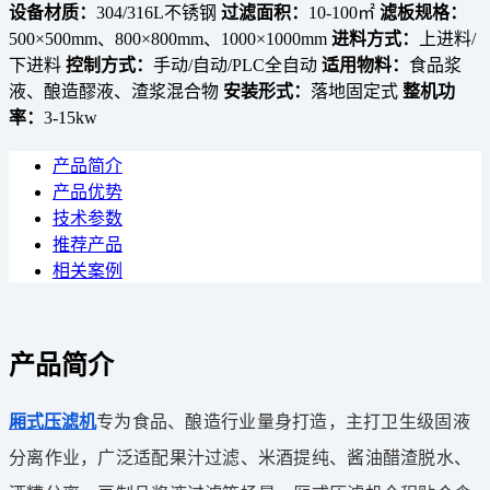
设备材质：
304/316L不锈钢
过滤面积：
10-100㎡
滤板规格：
500×500mm、800×800mm、1000×1000mm
进料方式：
上进料/
下进料
控制方式：
手动/自动/PLC全自动
适用物料：
食品浆
液、酿造醪液、渣浆混合物
安装形式：
落地固定式
整机功
率：
3-15kw
产品简介
产品优势
技术参数
推荐产品
相关案例
产品简介
专为食品、酿造行业量身打造，主打卫生级固液
厢式压滤机
分离作业，广泛适配果汁过滤、米酒提纯、酱油醋渣脱水、