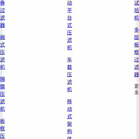
叠
动
试
过
平
验
滤
台
机
器
式
多
压
厢
层
滤
式
板
机
压
框
滤
车
过
机
载
滤
压
器
隔
滤
更
膜
机
多
压
滤
移
机
动
式
板
架
框
构
压
体