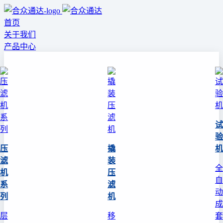
首页
关于我们
产品中心
试
验
压
撬
机
滤
装
全
机
压
自
系
滤
动
列
机
成
层
移
套