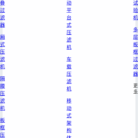
叠
动
试
过
平
验
滤
台
机
器
式
多
压
厢
层
滤
式
板
机
压
框
滤
车
过
机
载
滤
压
器
隔
滤
更
膜
机
多
压
滤
移
机
动
式
板
架
框
构
压
体