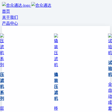
首页
关于我们
产品中心
试
验
压
撬
机
滤
装
全
机
压
自
系
滤
动
列
机
成
层
移
套