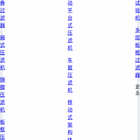
叠
动
试
过
平
验
滤
台
机
器
式
多
压
厢
层
滤
式
板
机
压
框
滤
车
过
机
载
滤
压
器
隔
滤
更
膜
机
多
压
滤
移
机
动
式
板
架
框
构
压
体