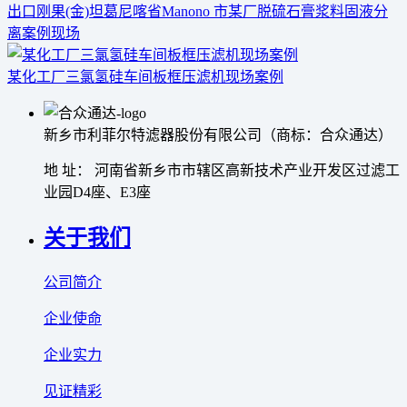
出口刚果(金)坦葛尼喀省Manono 市某厂脱硫石膏浆料固液分
离案例现场
某化工厂三氯氢硅车间板框压滤机现场案例
新乡市利菲尔特滤器股份有限公司（商标：合众通达）
地 址： 河南省新乡市市辖区高新技术产业开发区过滤工
业园D4座、E3座
关于我们
公司简介
企业使命
企业实力
见证精彩