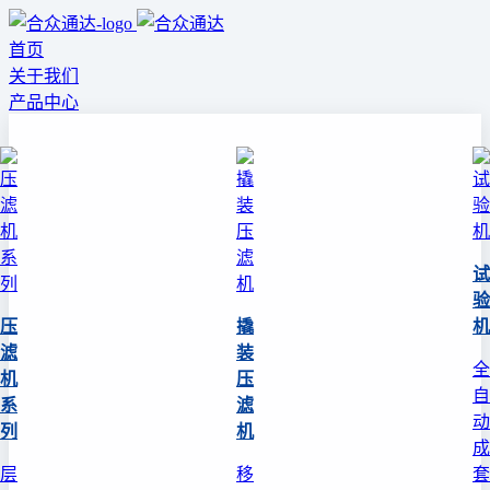
首页
关于我们
产品中心
试
验
压
撬
机
滤
装
全
机
压
自
系
滤
动
列
机
成
层
移
套