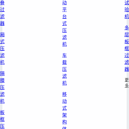
叠
动
试
过
平
验
滤
台
机
器
式
多
压
厢
层
滤
式
板
机
压
框
滤
车
过
机
载
滤
压
器
隔
滤
更
膜
机
多
压
滤
移
机
动
式
板
架
框
构
压
体