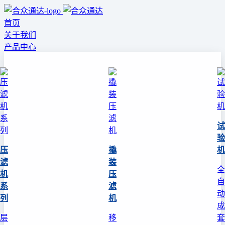
首页
关于我们
产品中心
试
验
压
撬
机
滤
装
全
机
压
自
系
滤
动
列
机
成
层
移
套