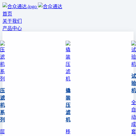
首页
关于我们
产品中心
试
验
压
撬
机
滤
装
全
机
压
自
系
滤
动
列
机
成
层
移
套