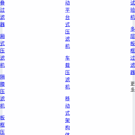
叠
动
试
过
平
验
滤
台
机
器
式
多
压
厢
层
滤
式
板
机
压
框
滤
车
过
机
载
滤
压
器
隔
滤
更
膜
机
多
压
滤
移
机
动
式
板
架
框
构
压
体