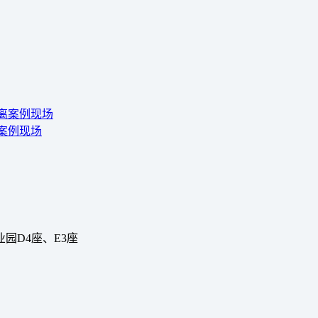
离案例现场
园D4座、E3座