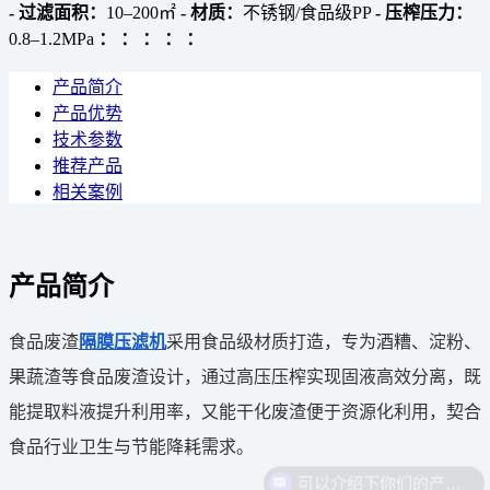
- 过滤面积：
10–200㎡
- 材质：
不锈钢/食品级PP
- 压榨压力：
0.8–1.2MPa
：
：
：
：
：
产品简介
产品优势
技术参数
推荐产品
相关案例
产品简介
食品废渣
隔膜压滤机
采用食品级材质打造，专为酒糟、淀粉、
果蔬渣等食品废渣设计，通过高压压榨实现固液高效分离，既
能提取料液提升利用率，又能干化废渣便于资源化利用，契合
食品行业卫生与节能降耗需求。
可以介绍下你们的产品么