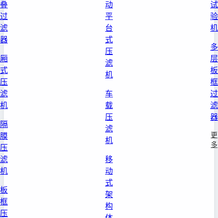
叠
动
试
过
平
验
滤
台
机
器
式
多
压
厢
层
滤
式
板
机
压
框
滤
车
过
机
载
滤
压
器
隔
滤
更
膜
机
多
压
滤
移
机
动
式
板
架
框
构
压
体