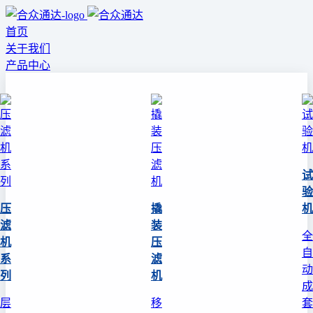
首页
关于我们
产品中心
试
验
压
撬
机
滤
装
全
机
压
自
系
滤
动
列
机
成
层
移
套