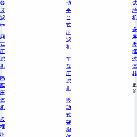
叠
动
试
过
平
验
滤
台
机
器
式
多
压
厢
层
滤
式
板
机
压
框
滤
车
过
机
载
滤
压
器
隔
滤
更
膜
机
多
压
滤
移
机
动
式
板
架
框
构
压
体