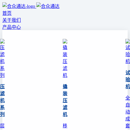
首页
关于我们
产品中心
试
验
压
撬
机
滤
装
全
机
压
自
系
滤
动
列
机
成
层
移
套