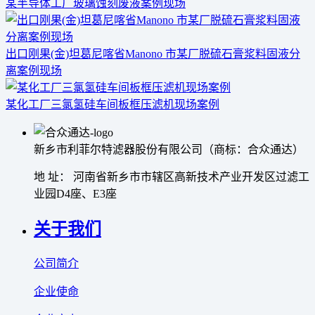
某半导体工厂玻璃蚀刻废液案例现场
出口刚果(金)坦葛尼喀省Manono 市某厂脱硫石膏浆料固液分
离案例现场
某化工厂三氯氢硅车间板框压滤机现场案例
新乡市利菲尔特滤器股份有限公司（商标：合众通达）
地 址： 河南省新乡市市辖区高新技术产业开发区过滤工
业园D4座、E3座
关于我们
公司简介
企业使命