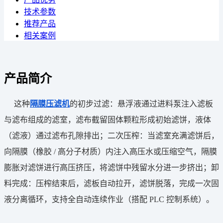
技术参数
推荐产品
相关案例
产品简介
这种
隔膜压滤机
的初步过滤：悬浮液通过进料泵注入滤板
与滤布组成的滤室，滤布截留固体颗粒形成初始滤饼，液体
（滤液）通过滤布孔隙排出；二次压榨：当滤室充满滤饼后，
向隔膜（橡胶 / 高分子材质）内注入高压水或压缩空气，隔膜
膨胀对滤饼进行高压挤压，将滤饼中残留水分进一步挤出；卸
料完成：压榨结束后，滤板自动拉开，滤饼脱落，完成一次固
液分离循环，支持全自动连续作业（搭配 PLC 控制系统）。