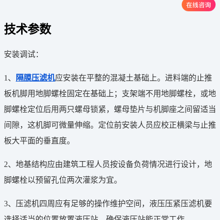
技术参数
安装调试：
1、
隔膜压滤机
应安装在平整的混凝土基础上。进料端的止推
板机脚用地脚螺栓固定在基础上；支架端不用地脚螺栓，或地
脚螺栓定位后用两只螺母锁紧，螺母垫片与机脚座之间留适当
间隙，这机脚可微量伸缩。定位前安装人员应校正横梁与止推
板大平面的垂直度。
2、地基结构应由建筑工程人员按设备负荷情况进行设计，地
脚螺栓以预留孔位两次灌浆为宜。
3、压滤机四周应有足够的操作维护空间，液压压紧压滤机要
选择适当的位置放置液压站，确保液压站能正常工作。