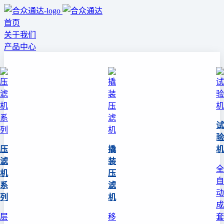
首页
关于我们
产品中心
试
验
压
撬
机
滤
装
全
机
压
自
系
滤
动
列
机
成
层
移
套