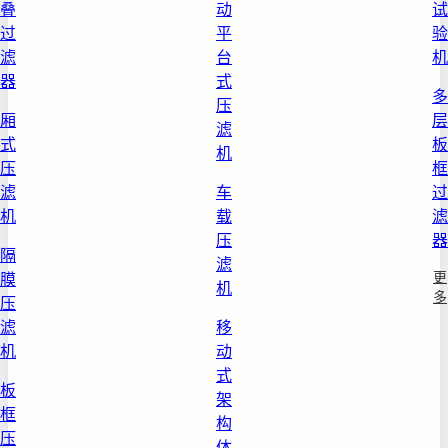
叠
动
试
过
平
验
滤
台
机
器
式
多
压
厢
层
滤
式
板
机
压
框
滤
车
过
机
载
滤
压
器
隔
滤
更
膜
机
多
压
滤
移
机
动
式
板
架
框
构
压
体