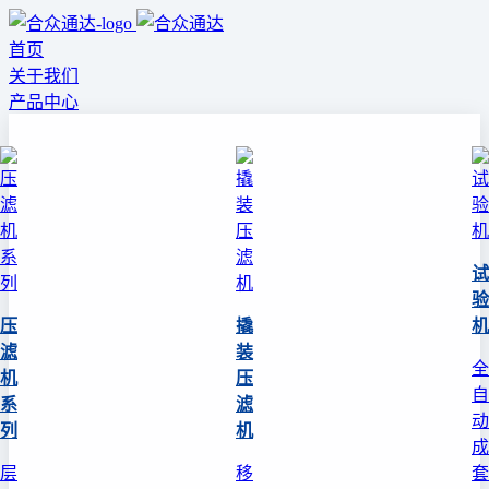
首页
关于我们
产品中心
试
验
压
撬
机
滤
装
全
机
压
自
系
滤
动
列
机
成
层
移
套