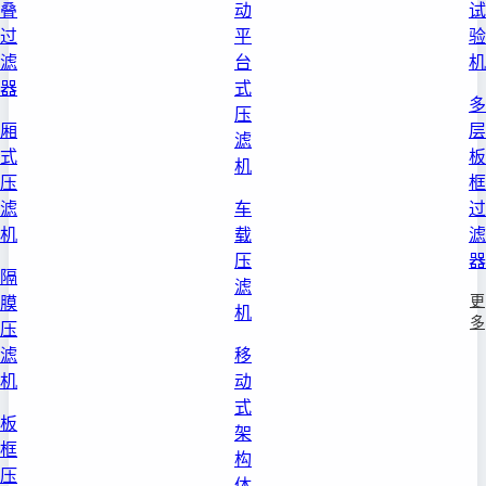
叠
动
试
过
平
验
滤
台
机
器
式
多
压
厢
层
滤
式
板
机
压
框
滤
车
过
机
载
滤
压
器
隔
滤
更
膜
机
多
压
滤
移
机
动
式
板
架
框
构
压
体