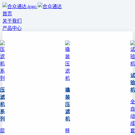
首页
关于我们
产品中心
试
验
压
撬
机
滤
装
全
机
压
自
系
滤
动
列
机
成
层
移
套