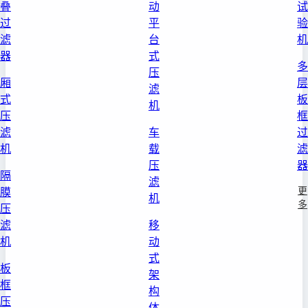
叠
动
试
过
平
验
滤
台
机
器
式
多
压
厢
层
滤
式
板
机
压
框
滤
车
过
机
载
滤
压
器
隔
滤
更
膜
机
多
压
滤
移
机
动
式
板
架
框
构
压
体