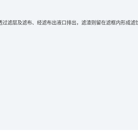
透过滤层及滤布、经滤布出液口排出，滤渣则留在滤框内形成滤