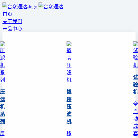
首页
关于我们
产品中心
试
验
压
撬
机
滤
装
全
机
压
自
系
滤
动
列
机
成
层
移
套