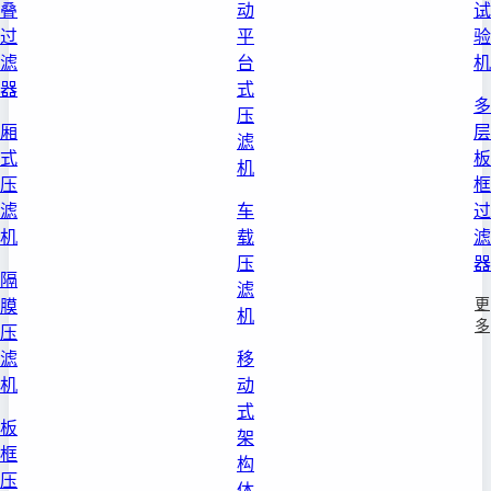
叠
动
试
过
平
验
滤
台
机
器
式
多
压
厢
层
滤
式
板
机
压
框
滤
车
过
机
载
滤
压
器
隔
滤
更
膜
机
多
压
滤
移
机
动
式
板
架
框
构
压
体