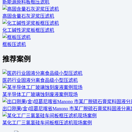
新能源原料板框压滤机
高固含量石灰泥浆压滤机
化工碱性泥浆板框压滤机
框板压滤机
推荐案例
医药行业固液分离食品级小型压滤机
某半导体工厂玻璃蚀刻废液案例现场
出口刚果(金)坦葛尼喀省Manono 市某厂脱硫石膏浆料固液分
某化工厂三氯氢硅车间板框压滤机现场案例