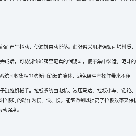
缩而产生抖动，使滤饼自动脱落。曲张臂采用增强聚丙烯材质，
滤完成后，可将滤饼卸落至配套的储泥斗，便于集中装运。泥斗
液系统可收集相邻滤板间滴漏的液体，避免给生产操作带来不便。
磙子链拉机械手。拉板系统由电机、液压马达、拉板小车、链轮
既拉板时的动作为慢、快、慢，能够做到既提高了拉板效率又保
劳动强度。