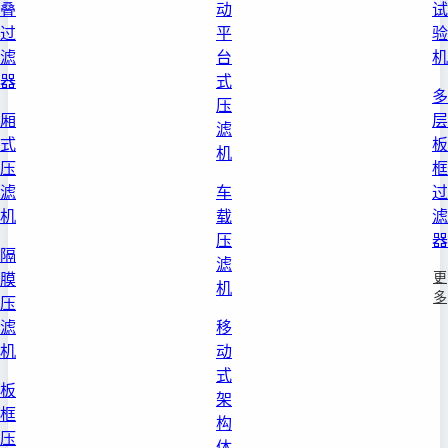
叠
动
试
过
平
验
滤
台
机
器
式
多
压
厢
层
滤
式
板
机
压
框
滤
车
过
机
载
滤
压
器
隔
滤
更
膜
机
多
压
滤
移
机
动
式
板
架
框
构
压
体