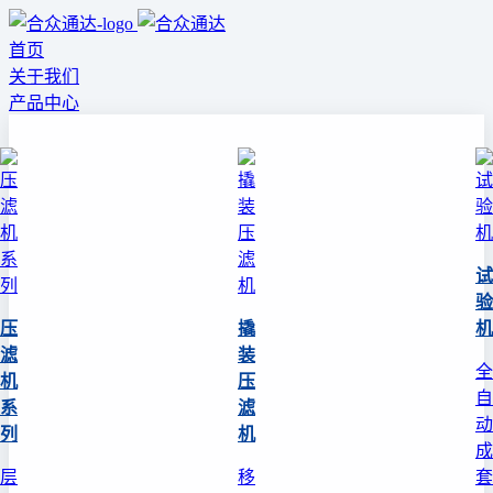
首页
关于我们
产品中心
试
验
压
撬
机
滤
装
全
机
压
自
系
滤
动
列
机
成
层
移
套