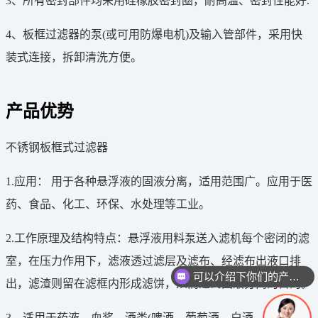
3、所有密封部件均采用硅橡胶密封圈，耐高温、密封性能好.
4、板框过滤器的泵(或可用防爆电机)及输入管部件，采用快
装式连接，拆卸清洗方便。
产品优势
不锈钢板框式过滤器
1.应用： 用于各种悬浮液的固液分离，适用范围广。应用于医
药、食品、化工、环保、水处理等工业。
2.工作原理及结构特点：悬浮液用料泵送入滤机每个密闭的滤
可以介绍下你们的产品么
室，在压力作用下，滤液透过滤层及滤布、经滤布出液口排
出，滤渣则留在滤框内形成滤饼，从而达到固液分离的目的。
你们是怎么收费的呢
3、适用于药液、血浆、酒类(啤酒、葡萄酒、白酒、黄酒、果