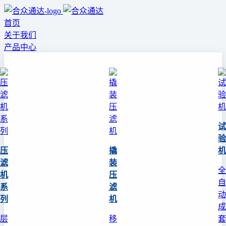
首页
关于我们
产品中心
试
验
压
撬
机
滤
装
全
机
压
自
系
滤
动
列
机
成
层
移
套