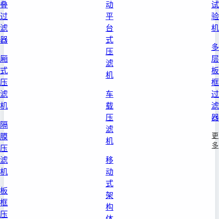
叠
动
试
过
平
验
滤
台
机
器
式
多
压
厢
层
滤
式
板
机
压
框
滤
车
过
机
载
滤
压
器
隔
滤
更
膜
机
多
压
滤
移
机
动
式
板
架
框
构
压
体