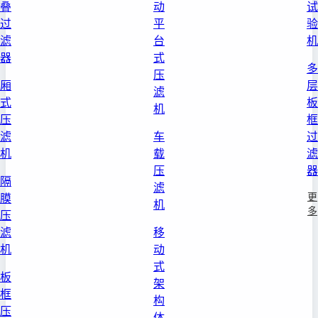
叠
动
试
过
平
验
滤
台
机
器
式
多
压
厢
层
滤
式
板
机
压
框
滤
车
过
机
载
滤
压
器
隔
滤
更
膜
机
多
压
滤
移
机
动
式
板
架
框
构
压
体