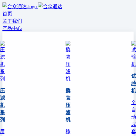
首页
关于我们
产品中心
试
验
压
撬
机
滤
装
全
机
压
自
系
滤
动
列
机
成
层
移
套