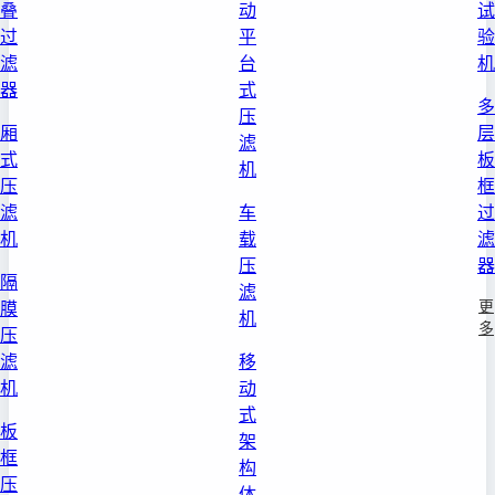
叠
动
试
过
平
验
滤
台
机
器
式
多
压
厢
层
滤
式
板
机
压
框
滤
车
过
机
载
滤
压
器
隔
滤
更
膜
机
多
压
滤
移
机
动
式
板
架
框
构
压
体