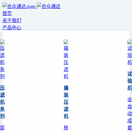
首页
关于我们
产品中心
试
验
压
撬
机
滤
装
全
机
压
自
系
滤
动
列
机
成
层
移
套