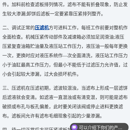
件。加料前检查滤板排列情况，滤布不能有折叠现象，防止发
生较大渗漏;卸饼后滤板一定要紧靠压紧排列整齐。
二、调试正常的
压滤机
方可进料工作，每班工作前要对整机作
全面检查。机械压紧传动部件及减速箱必须加足润滑油;液压
压紧复查油箱贮油量及液压站工作压力，液压油一般每年更换
一次，更换时应对液压系统作—次全面清洗，液压站工作压力
小于油缸最高工作压力，但最小不能低于过滤压力允许值，过
小会引起较大渗漏，过大会损坏机件。
三、压滤机在压滤初期，滤波较混浊，当滤布上形成一层滤饼
后滤液就会变清。如滤液一直混浊或有清变混，则可能是滤布
破损或布孔与板孔偏差，此时要关闭该阀或停止进料更换滤
布。滤板间允许有滤布毛细现象引起的少量渗漏。
可以介绍下你们的产品么
四、待一切正常后方可压紧滤板加压过滤，过滤压力和过滤温