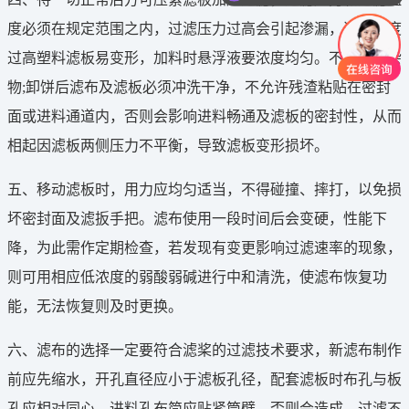
度必须在规定范围之内，过滤压力过高会引起渗漏，过滤温度
过高塑料滤板易变形，加料时悬浮液要浓度均匀。不得有混杂
物;卸饼后滤布及滤板必须冲洗干净，不允许残渣粘贴在密封
面或进料通道内，否则会影响进料畅通及滤板的密封性，从而
相起因滤板两侧压力不平衡，导致滤板变形损坏。
五、移动滤板时，用力应均匀适当，不得碰撞、摔打，以免损
坏密封面及滤扳手把。滤布使用一段时间后会变硬，性能下
降，为此需作定期检查，若发现有变更影响过滤速率的现象，
则可用相应低浓度的弱酸弱碱进行中和清洗，使滤布恢复功
能，无法恢复则及时更换。
六、滤布的选择一定要符合滤桨的过滤技术要求，新滤布制作
前应先缩水，开孔直径应小于滤板孔径，配套滤板时布孔与板
孔应相对同心，进料孔布简应贴紧筒壁，否则会造成，过滤不