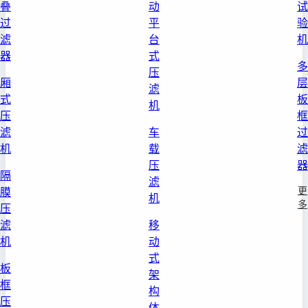
叠
动
试
过
平
验
滤
台
机
器
式
多
压
厢
层
滤
式
板
机
压
框
滤
车
过
机
载
滤
压
器
隔
滤
更
膜
机
多
压
滤
移
机
动
式
板
架
框
构
压
体