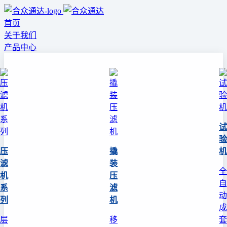
首页
关于我们
产品中心
试
验
压
撬
机
滤
装
全
机
压
自
系
滤
动
列
机
成
层
移
套