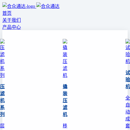
首页
关于我们
产品中心
试
验
压
撬
机
滤
装
全
机
压
自
系
滤
动
列
机
成
层
移
套