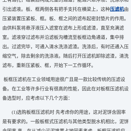
引出滤液。板、框两侧各有把手支托在横梁上，这种
压滤机
由
压紧装置压紧板、框。板、框之间的滤布起密封垫片的作用。
由供料泵将悬浮液压入滤室在滤布上形成滤渣，直至充满滤
室。滤液穿过滤布并沿滤板沟槽流至板框边角通道，集中排
出。过滤完毕，可通入清水洗涤滤渣。洗涤后，有时还通入压
缩空气，除去剩余的洗涤液。随后打开压滤机卸除滤渣，清洗
滤布，重新压紧板、框，开始下一工作循环。
板框压滤机在工业领域用途很广且是一款比较传统的压滤设
备。在工业等许多行业有很高的性能，因此在对板框压滤机设
备选型时，应考虑以下几个方面：
(1)选购板框压滤机时 先考虑你的用途，这对泥饼含固率
是有要求的。一般板框式压滤机与其他类型脱水机相比，泥饼
含固率 高，在从减少污泥堆置占地因素考虑，板框压滤机应