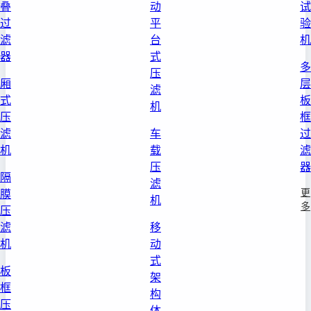
叠
动
试
过
平
验
滤
台
机
器
式
多
压
厢
层
滤
式
板
机
压
框
滤
车
过
机
载
滤
压
器
隔
滤
更
膜
机
多
压
滤
移
机
动
式
板
架
框
构
压
体