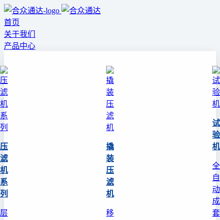
首页
关于我们
产品中心
试
验
压
撬
机
滤
装
全
机
压
自
系
滤
动
列
机
成
层
移
套