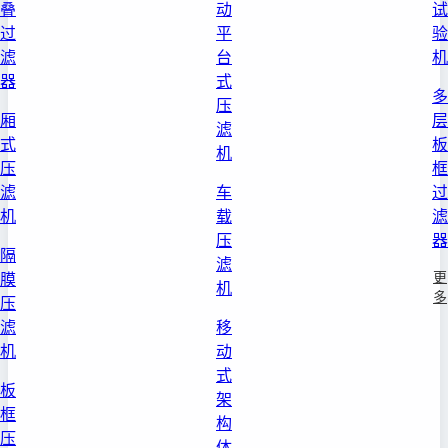
叠
动
试
过
平
验
滤
台
机
器
式
多
压
厢
层
滤
式
板
机
压
框
滤
车
过
机
载
滤
压
器
隔
滤
更
膜
机
多
压
滤
移
机
动
式
板
架
框
构
压
体