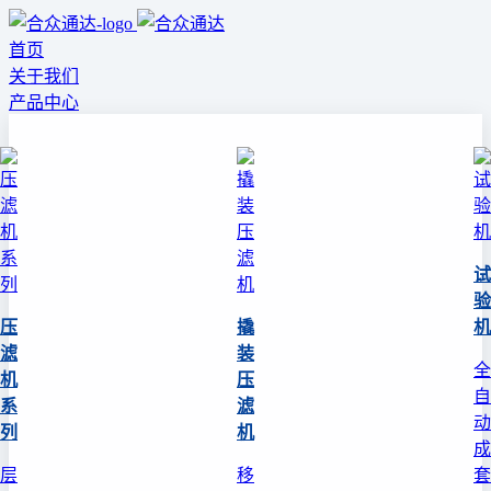
首页
关于我们
产品中心
试
验
压
撬
机
滤
装
全
机
压
自
系
滤
动
列
机
成
层
移
套