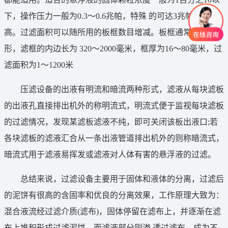
下，操作压力一般为0.3～0.6兆帕，特殊 的可达3兆帕或更
高。过滤面积可以随所用的板框数目增减。板框通常为正方
形，滤框的内边长为 320～2000毫米，框厚为16～80毫米，过
滤面积为1～1200米
压滤设备的出液有明流和暗流两种形式，滤液从每块滤板
的出液孔直接排出机外的称明流式，明流式便于监视每块滤板
的过滤情况，发现某滤板滤液不纯，即可关闭该板出液口;若
各块滤板的滤液汇合从一条出液管道排出机外的则称暗流式，
暗流式用于滤液易挥发或滤液对人体有害的悬浮液的过滤。
总结来说，过滤设备主要用于固体和液体的分离，过滤后
的泥饼有很高的含固率和优良的分离效果，工作原理大致为：
混合液流经过滤介质(滤布)，固体停留在滤布上，并逐渐在滤
布上堆积形成过滤泥饼。而滤液部分则渗 透过滤布，成为不