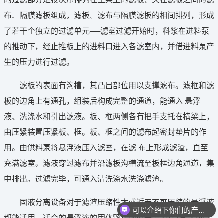
布、隔膜滤板组成，滤板、滤布与隔膜滤板的相间排列，形成
了若干个独立的过滤单元──滤室过滤开始时，料浆在进料泵
的推动下，经止推板上的进料口进入各滤室内，并借进料泵产
生的压力进行过滤。
滤板的表面有沟槽，其凸出部位用以支撑滤布。滤框和滤
板的边角上有通孔，组装后构成完整的通道，能通入 悬浮
液、洗涤水和引出滤液。板、框两侧各有把手支托在横梁上，
由压紧装置压紧板、框。板、框之间的滤布起密封垫片的作
用。由供料泵将悬浮液压入滤室，在滤 布上形成滤渣，直至
充满滤室。滤液穿过滤布并沿滤板沟槽流至板框边角通道，集
中排出。过滤完毕，可通入清洗涤水洗涤滤渣。
固液分离设备对于滤渣压缩性大或近于不可压缩的悬浮液
可以介绍下你们的产品么
都能适用。适合的悬浮液的固体颗粒浓度一般为1百分之10以