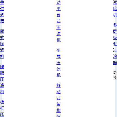
叠
动
试
过
平
验
滤
台
机
器
式
多
压
厢
层
滤
式
板
机
压
框
滤
车
过
机
载
滤
压
器
隔
滤
更
膜
机
多
压
滤
移
机
动
式
板
架
框
构
压
体