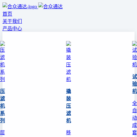
首页
关于我们
产品中心
试
验
压
撬
机
滤
装
全
机
压
自
系
滤
动
列
机
成
层
移
套