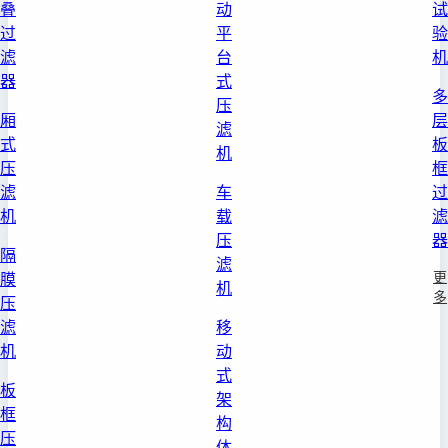
叠
动
试
过
平
验
滤
台
机
器
式
多
压
厢
层
滤
式
板
机
压
框
滤
车
过
机
载
滤
压
器
隔
滤
更
膜
机
多
压
滤
移
机
动
式
板
架
框
构
压
体