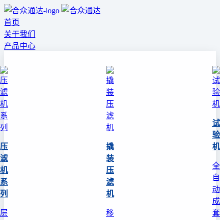
首页
关于我们
产品中心
试
验
压
撬
机
滤
装
全
机
压
自
系
滤
动
列
机
成
层
移
套