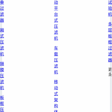
叠
动
试
过
平
验
滤
台
机
器
式
多
压
厢
层
滤
式
板
机
压
框
滤
车
过
机
载
滤
压
器
隔
滤
更
膜
机
多
压
滤
移
机
动
式
板
架
框
构
压
体