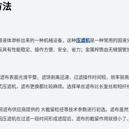
方法
得液体渗析出来的一种机械设备，这种
压滤机
是一种常用的固液
板具有性能稳定、操作方便、安全、省力；金属榨筒由无缝钢管
。滤布表面光滑平整，滤饼剥离迅速、过滤操作时间短，效率就
式压滤机，滤布更换都比较麻烦。选择单丝滤布比长复丝和短纤
参照滤布供应商提供的 大截留粒径等技术参数进行初选。滤布虽
因压滤机在过滤一段时间形成滤层后，滤布的截留作用就很小了，