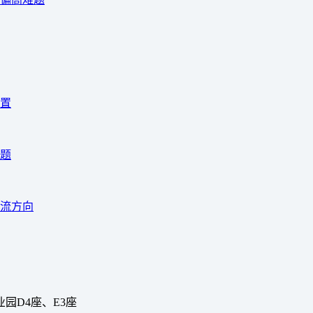
置
题
主流方向
园D4座、E3座