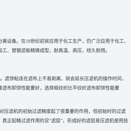
分离设备。在18世纪初就应用于化工生产，仍广泛应用于化工、
加工、塑钢滤板精铸成型，耐高温、高压，经久耐用。
高。滤饼粘连在滤布上不易剥离，就会延长压滤机的操作时间，
维滤布卸饼性能要好，选择缎纹织比平纹织滤布卸饼性能要
然对压滤机的初始过滤精度起了很重要的作用，但初始时的过滤
真正起精过滤作用的足“滤层”，形成好的滤层是压滤机使用技