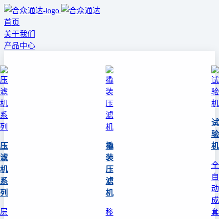
首页
关于我们
产品中心
试
验
压
撬
机
滤
装
全
机
压
自
系
滤
动
列
机
成
层
移
套