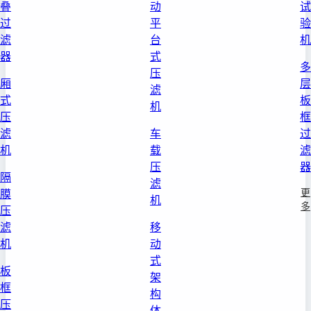
叠
动
试
过
平
验
滤
台
机
器
式
多
压
厢
层
滤
式
板
机
压
框
滤
车
过
机
载
滤
压
器
隔
滤
更
膜
机
多
压
滤
移
机
动
式
板
架
框
构
压
体