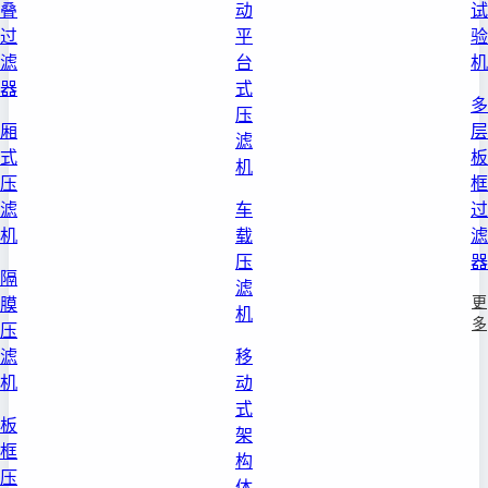
叠
动
试
过
平
验
滤
台
机
器
式
多
压
厢
层
滤
式
板
机
压
框
滤
车
过
机
载
滤
压
器
隔
滤
更
膜
机
多
压
滤
移
机
动
式
板
架
框
构
压
体