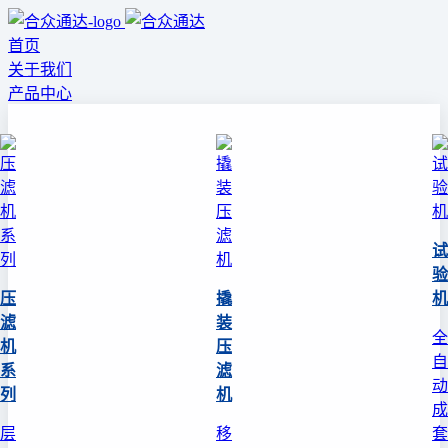
首页
关于我们
产品中心
试
验
压
撬
机
滤
装
全
机
压
自
系
滤
动
列
机
成
层
移
套