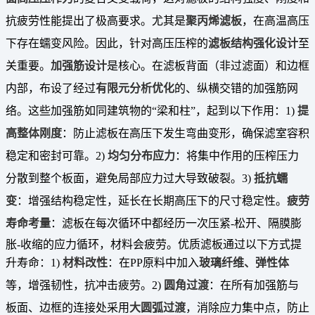
抗疲劳性能提出了极高要求。尤其是
聚丙烯滤板
，在高温高压
下存在蠕变风险。因此，针对高压压榨的
滤板结构强化设计
至
关重要。
加强筋设计
是核心。在滤板背面（非过滤面）和边框
内部，布设了经过
有限元分析优化
的、纵横交错的加强筋网
络。这些加强筋如同建筑物的“梁和柱”，起到以下作用：1)
提
高整体刚度
：防止滤板在高压下发生弯曲变形，确保滤室容积
稳定和密封可靠。2)
均匀分布应力
：将集中作用的压榨压力
分散到整个板面，避免局部应力过大导致破裂。3)
抵抗蠕
变
：增强结构稳定性，延长在长期高压下的尺寸稳定性。
疲劳
寿命考量
：滤板在每次循环中都经历一次压紧-松开、隔膜膨
胀-收缩的应力循环，材料会疲劳。优质滤板通过以下方式提
升寿命：1)
材料改性
：在PP原料中加入
玻璃纤维、弹性体
等，增强韧性，抗冲击疲劳。2)
圆角过渡
：在所有加强筋与
板面、边框的连接处采用
大圆弧过渡
，消除应力集中点，防止