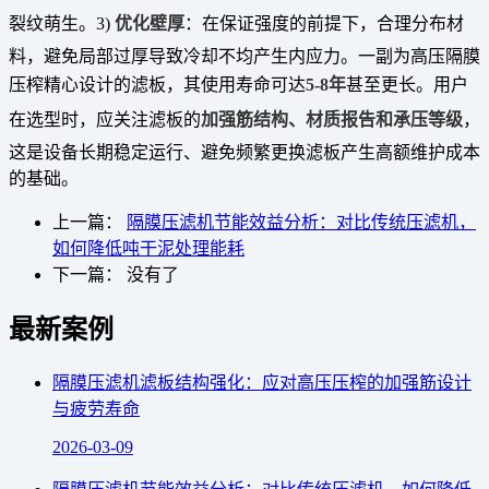
裂纹萌生。3)
优化壁厚
：在保证强度的前提下，合理分布材
料，避免局部过厚导致冷却不均产生内应力。一副为高压隔膜
压榨精心设计的滤板，其使用寿命可达
5-8年
甚至更长。用户
在选型时，应关注滤板的
加强筋结构、材质报告和承压等级
，
这是设备长期稳定运行、避免频繁更换滤板产生高额维护成本
的基础。
上一篇：
隔膜压滤机节能效益分析：对比传统压滤机，
如何降低吨干泥处理能耗
下一篇： 没有了
最新案例
隔膜压滤机滤板结构强化：应对高压压榨的加强筋设计
与疲劳寿命
2026-03-09