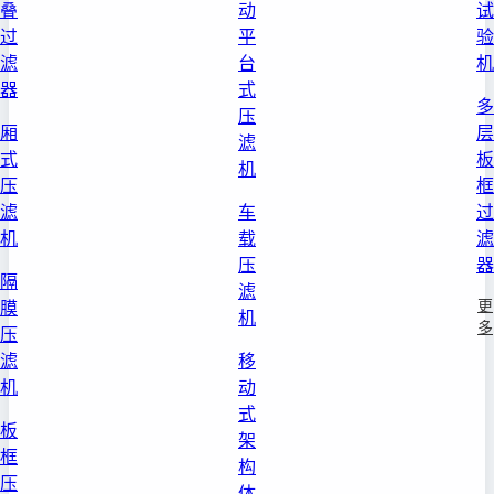
叠
动
试
过
平
验
滤
台
机
器
式
多
压
厢
层
滤
式
板
机
压
框
滤
车
过
机
载
滤
压
器
隔
滤
更
膜
机
多
压
滤
移
机
动
式
板
架
框
构
压
体