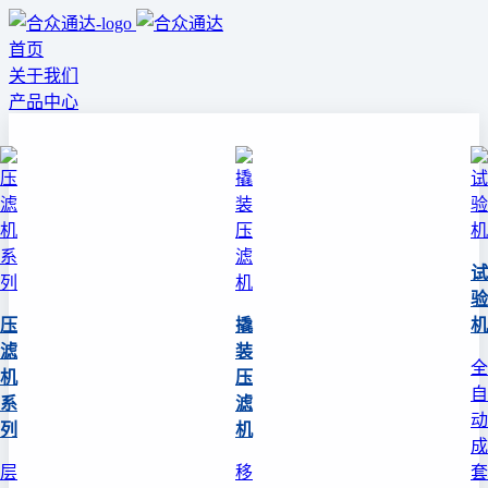
首页
关于我们
产品中心
试
验
压
撬
机
滤
装
全
机
压
自
系
滤
动
列
机
成
层
移
套