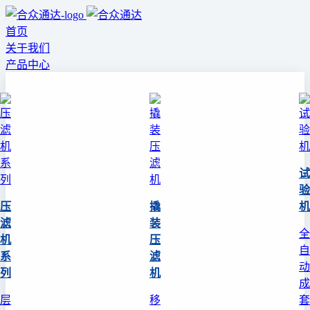
首页
关于我们
产品中心
试
验
压
撬
机
滤
装
全
机
压
自
系
滤
动
列
机
成
层
移
套