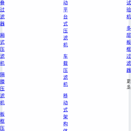
叠
动
试
过
平
验
滤
台
机
器
式
多
压
厢
层
滤
式
板
机
压
框
滤
车
过
机
载
滤
压
器
隔
滤
更
膜
机
多
压
滤
移
机
动
式
板
架
框
构
压
体