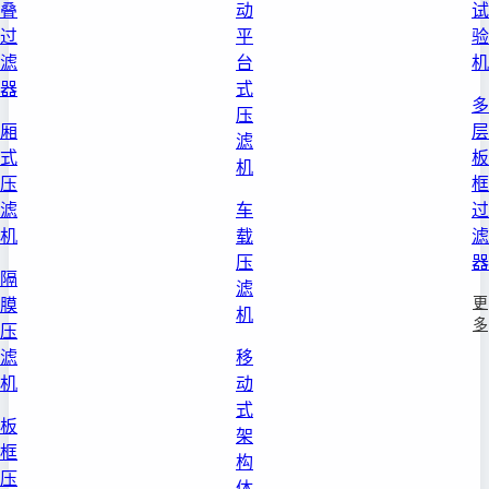
叠
动
试
过
平
验
滤
台
机
器
式
多
压
厢
层
滤
式
板
机
压
框
滤
车
过
机
载
滤
压
器
隔
滤
更
膜
机
多
压
滤
移
机
动
式
板
架
框
构
压
体