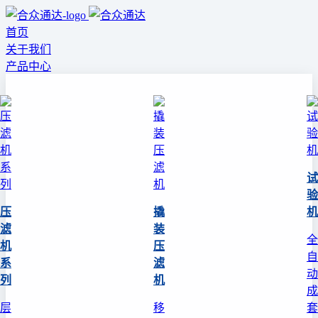
首页
关于我们
产品中心
试
验
压
撬
机
滤
装
全
机
压
自
系
滤
动
列
机
成
层
移
套