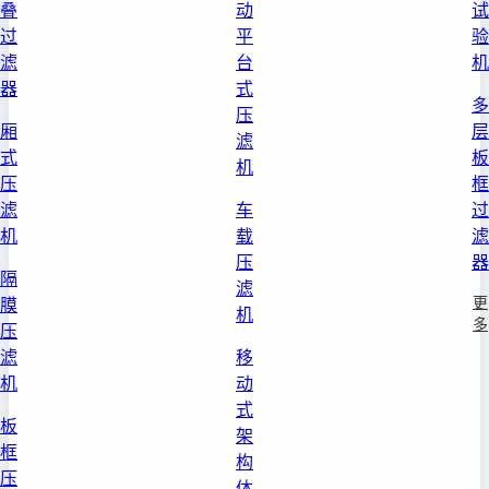
叠
动
试
过
平
验
滤
台
机
器
式
多
压
厢
层
滤
式
板
机
压
框
滤
车
过
机
载
滤
压
器
隔
滤
更
膜
机
多
压
滤
移
机
动
式
板
架
框
构
压
体