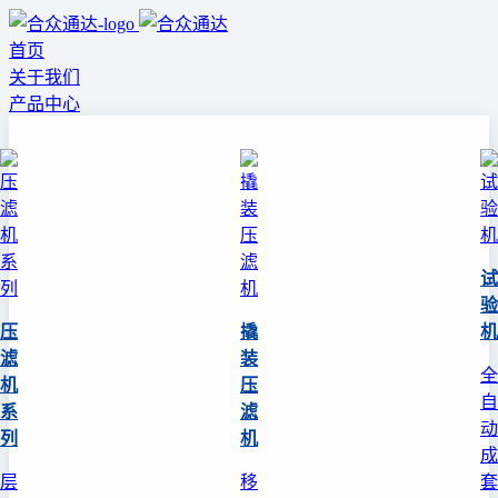
首页
关于我们
产品中心
试
验
压
撬
机
滤
装
全
机
压
自
系
滤
动
列
机
成
层
移
套